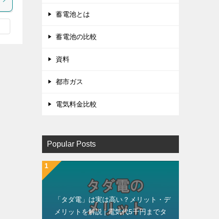
蓄電池とは
蓄電池の比較
資料
都市ガス
電気料金比較
Popular Posts
「タダ電」は実は高い？メリット・デ
メリットを解説 | 電気代5千円までタ