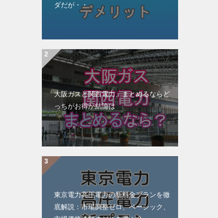
ダだが・・
大阪ガスと関西電力、まとめるならど
っちがお得か結論は
東京電力高圧電力の新料金プランを徹
底解説：市場調整ゼロ、ベーシック、