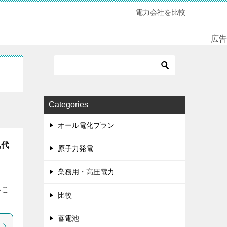
電力会社を比較
広告
Categories
オール電化プラン
気代
原子力発電
業務用・高圧電力
いこ
比較
蓄電池