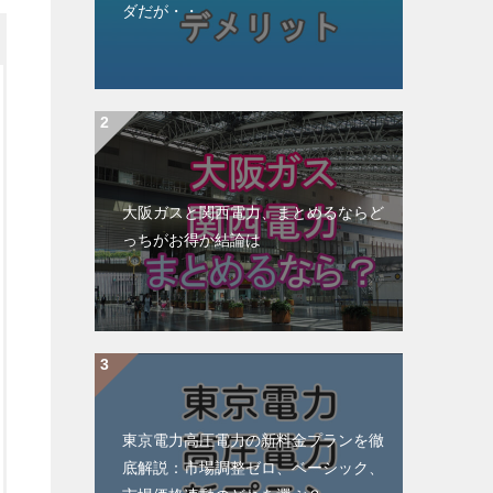
ダだが・・
大阪ガスと関西電力、まとめるならど
っちがお得か結論は
東京電力高圧電力の新料金プランを徹
底解説：市場調整ゼロ、ベーシック、