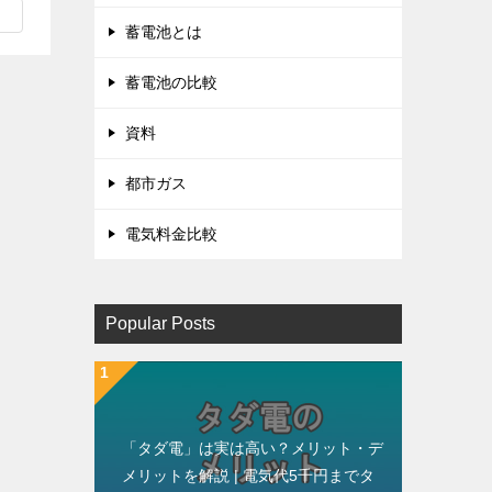
蓄電池とは
蓄電池の比較
資料
都市ガス
電気料金比較
Popular Posts
「タダ電」は実は高い？メリット・デ
メリットを解説 | 電気代5千円までタ