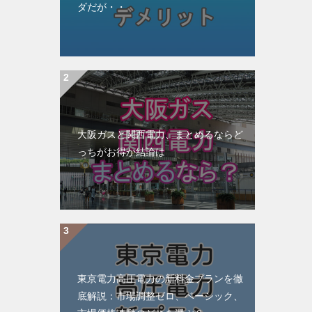
ダだが・・
大阪ガスと関西電力、まとめるならど
っちがお得か結論は
東京電力高圧電力の新料金プランを徹
底解説：市場調整ゼロ、ベーシック、