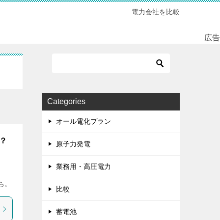
電力会社を比較
広告
Categories
オール電化プラン
？
原子力発電
業務用・高圧電力
ち。
比較
蓄電池