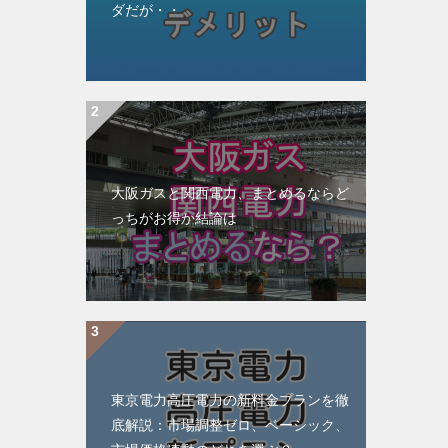
ダだが・・
大阪ガスと関西電力、まとめるならど
っちがお得か結論は
東京電力高圧電力の新料金プランを徹
底解説：市場調整ゼロ、ベーシック、