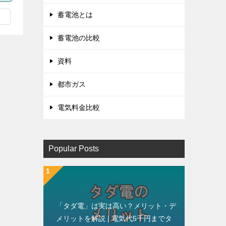
蓄電池とは
蓄電池の比較
資料
都市ガス
電気料金比較
Popular Posts
「タダ電」は実は高い？メリット・デ
メリットを解説 | 電気代5千円までタ