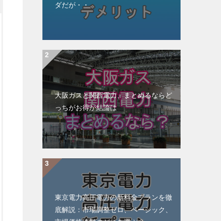
ダだが・・
大阪ガスと関西電力、まとめるならど
っちがお得か結論は
東京電力高圧電力の新料金プランを徹
底解説：市場調整ゼロ、ベーシック、