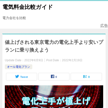
電気料金比較ガイド
電力会社を比較
広告
値上げされる東京電力の電化上手より安いプ
ランに乗り換えよう
Update Date：
2022年8月9日
Post Date：
2022年2月19日
オール電化プラン
Tweet
0
0