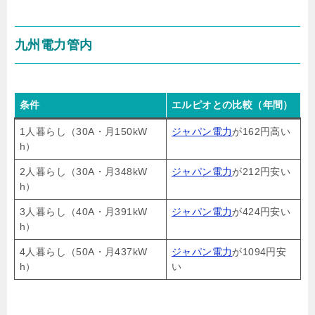
九州電力管内
条件
エルピオとの比較（年間）
1人暮らし（30A・月150kW
ジャパン電力
が162円高い
h）
2人暮らし（30A・月348kW
ジャパン電力
が212円安い
h）
3人暮らし（40A・月391kW
ジャパン電力
が424円安い
h）
4人暮らし（50A・月437kW
ジャパン電力
が1094円安
h）
い