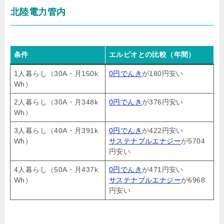
北陸電力管内
条件
エルピオとの比較（年間）
1人暮らし（30A・月150k
0円でんき
が180円安い
Wh）
2人暮らし（30A・月348k
0円でんき
が376円安い
Wh）
3人暮らし（40A・月391k
0円でんき
が422円安い
Wh）
サステナブルエナジー
が5704
円安い
4人暮らし（50A・月437k
0円でんき
が471円安い
Wh）
サステナブルエナジー
が6968
円安い