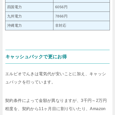
四国電力
6056円
九州電力
7866円
沖縄電力
非対応
キャッシュバックで更にお得
エルピオでんきは電気代が安いことに加え、キャッシ
ュバックを行っています。
契約条件によって金額が異なりますが、3千円～2万円
程度を、契約から11ヶ月目に割り引いたり、Amazon