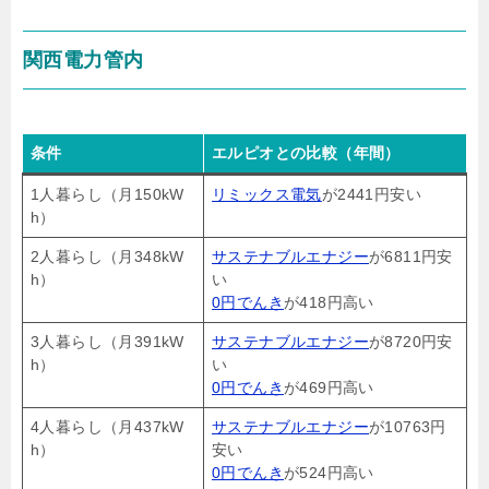
関西電力管内
条件
エルピオとの比較（年間）
1人暮らし（月150kW
リミックス電気
が2441円安い
h）
2人暮らし（月348kW
サステナブルエナジー
が6811円安
h）
い
0円でんき
が418円高い
3人暮らし（月391kW
サステナブルエナジー
が8720円安
h）
い
0円でんき
が469円高い
4人暮らし（月437kW
サステナブルエナジー
が10763円
h）
安い
0円でんき
が524円高い