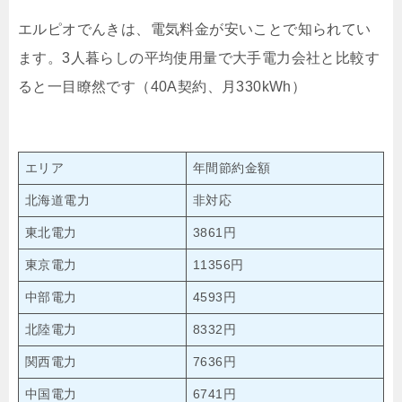
エルピオでんきは、電気料金が安いことで知られてい
ます。3人暮らしの平均使用量で大手電力会社と比較す
ると一目瞭然です（40A契約、月330kWh）
エリア
年間節約金額
北海道電力
非対応
東北電力
3861円
東京電力
11356円
中部電力
4593円
北陸電力
8332円
関西電力
7636円
中国電力
6741円