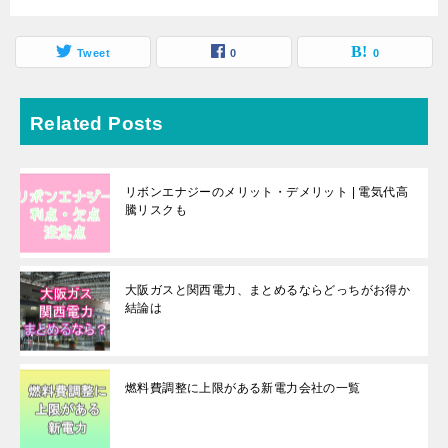
Tweet
0
0
Related Posts
リボンエナジーのメリット・デメリット | 電気代高
騰リスクも
大阪ガスと関西電力、まとめるならどっちがお得か
結論は
燃料費調整に上限がある新電力会社の一覧