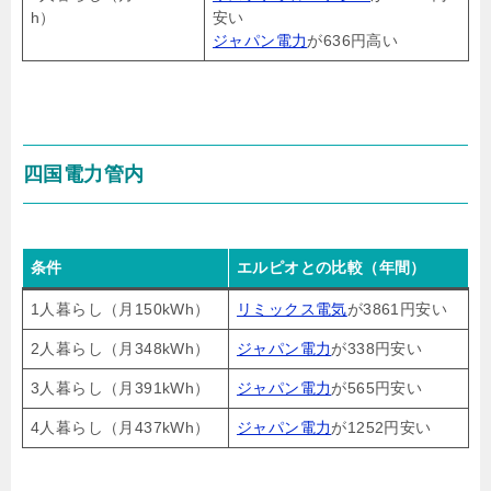
h）
安い
ジャパン電力
が636円高い
四国電力管内
条件
エルピオとの比較（年間）
1人暮らし（月150kWh）
リミックス電気
が3861円安い
2人暮らし（月348kWh）
ジャパン電力
が338円安い
3人暮らし（月391kWh）
ジャパン電力
が565円安い
4人暮らし（月437kWh）
ジャパン電力
が1252円安い